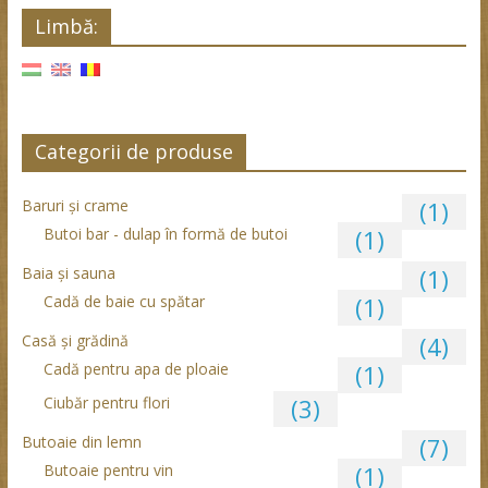
Limbă:
Categorii de produse
Baruri și crame
(1)
Butoi bar - dulap în formă de butoi
(1)
Baia și sauna
(1)
Cadă de baie cu spătar
(1)
Casă și grădină
(4)
Cadă pentru apa de ploaie
(1)
Ciubăr pentru flori
(3)
Butoaie din lemn
(7)
Butoaie pentru vin
(1)