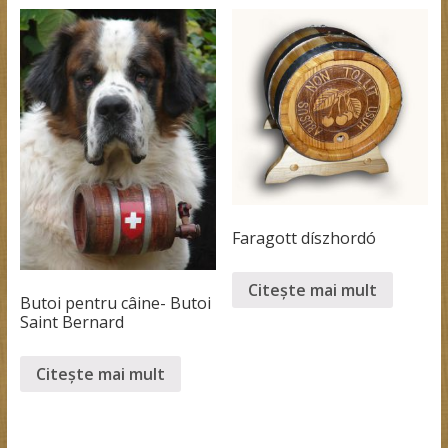
Faragott díszhordó
Citește mai mult
Butoi pentru câine- Butoi
Saint Bernard
Citește mai mult