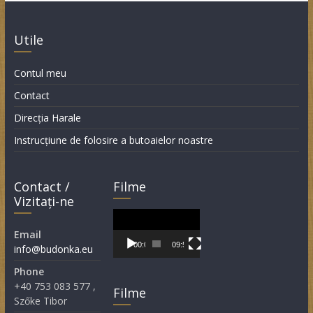
Utile
Contul meu
Contact
Direcția Harale
Instrucțiune de folosire a butoaielor noastre
Contact /
Filme
Vizitați-ne
Player
video
Email
00:00
09:55
info@budonka.eu
Phone
+40 753 083 577 ,
Filme
Szőke Tibor