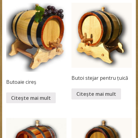
Butoi stejar pentru țuică
Butoaie cireș
Citește mai mult
Citește mai mult