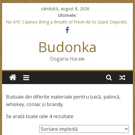
Skip
sâmbătă, august 8, 2026
to
Ultimele:
content
No KYC Casinos Bring a Breath of Fresh Air to Quick Deposits
and Withdrawals
Une navigation fluide pour dénicher le meilleur casino en ligne
Budonka
belge sans prise de tête
Test Post Created
Lizaro Casino: 350 gratis spins en wat je moet weten over
Dogaria Harale
betalingen
Beginnen met Kaasino Casino: jouw gids voor een geweldige
online ervaring
Butoaie din diferite materiale pentru țuică, palincă,
whiskey, coniac și brandy.
Se arată toate cele 4 rezultate