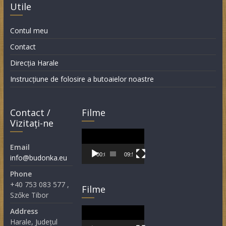
Utile
Contul meu
Contact
Direcția Harale
Instrucțiune de folosire a butoaielor noastre
Contact /
Filme
Vizitați-ne
Player
video
Email
00:00
09:55
info@budonka.eu
Phone
+40 753 083 577 ,
Filme
Szőke Tibor
Player
Address
video
Harale, Județul